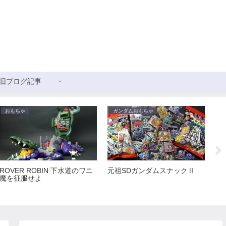
旧ブログ記事
おもちゃ
ガンダムおもちゃ
ガ
ROVER ROBIN 下水道のワニ
元祖SDガンダムスナックⅡ
新
魔を征服せよ
ス
ョ