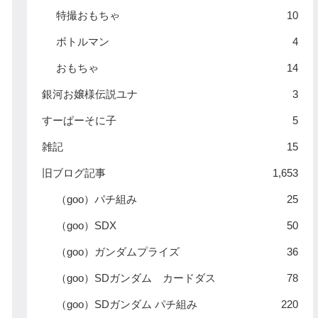
特撮おもちゃ
10
ボトルマン
4
おもちゃ
14
銀河お嬢様伝説ユナ
3
すーぱーそに子
5
雑記
15
旧ブログ記事
1,653
（goo）パチ組み
25
（goo）SDX
50
（goo）ガンダムプライズ
36
（goo）SDガンダム カードダス
78
（goo）SDガンダム パチ組み
220