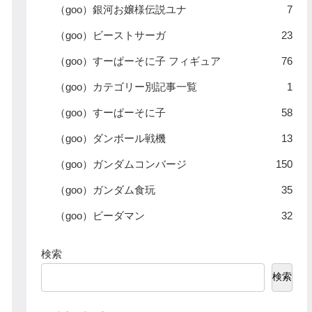
（goo）銀河お嬢様伝説ユナ
7
（goo）ビーストサーガ
23
（goo）すーぱーそに子 フィギュア
76
（goo）カテゴリー別記事一覧
1
（goo）すーぱーそに子
58
（goo）ダンボール戦機
13
（goo）ガンダムコンバージ
150
（goo）ガンダム食玩
35
（goo）ビーダマン
32
検索
検索