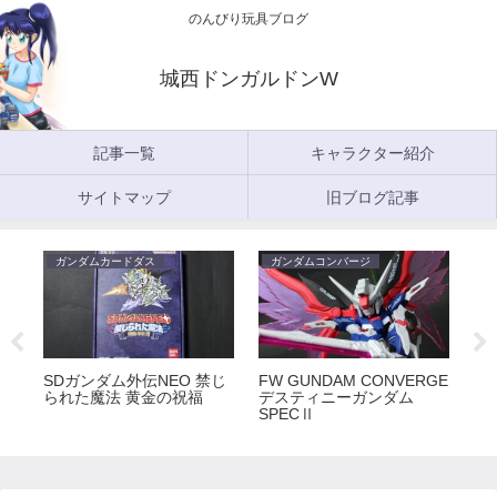
のんびり玩具ブログ
城西ドンガルドンW
記事一覧
キャラクター紹介
サイトマップ
旧ブログ記事
ガンダムカードダス
ガンダムコンバージ
ガ
5
SDガンダム外伝NEO 禁じ
FW GUNDAM CONVERGE
FW
られた魔法 黄金の祝福
デスティニーガンダム
ラ
SPECⅡ