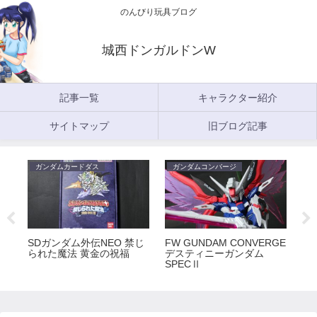
のんびり玩具ブログ
城西ドンガルドンW
記事一覧
キャラクター紹介
サイトマップ
旧ブログ記事
ガンダムカードダス
ガンダムコンバージ
ガ
5
SDガンダム外伝NEO 禁じ
FW GUNDAM CONVERGE
FW
られた魔法 黄金の祝福
デスティニーガンダム
ラ
SPECⅡ