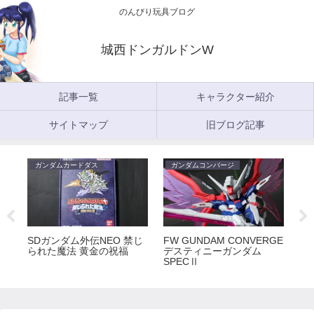
のんびり玩具ブログ
城西ドンガルドンW
記事一覧
キャラクター紹介
サイトマップ
旧ブログ記事
ガンダムカードダス
ガンダムコンバージ
ガ
5
SDガンダム外伝NEO 禁じ
FW GUNDAM CONVERGE
FW
られた魔法 黄金の祝福
デスティニーガンダム
ラ
SPECⅡ