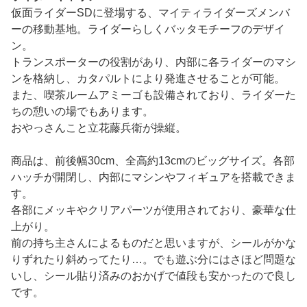
仮面ライダーSDに登場する、マイティライダーズメンバ
ーの移動基地。ライダーらしくバッタモチーフのデザイ
ン。
トランスポーターの役割があり、内部に各ライダーのマシ
ンを格納し、カタパルトにより発進させることが可能。
また、喫茶ルームアミーゴも設備されており、ライダーた
ちの憩いの場でもあります。
おやっさんこと立花藤兵衛が操縦。
商品は、前後幅30cm、全高約13cmのビッグサイズ。各部
ハッチが開閉し、内部にマシンやフィギュアを搭載できま
す。
各部にメッキやクリアパーツが使用されており、豪華な仕
上がり。
前の持ち主さんによるものだと思いますが、シールがかな
りずれたり斜めってたり…。でも遊ぶ分にはさほど問題な
いし、シール貼り済みのおかげで値段も安かったので良し
です。