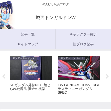
のんびり玩具ブログ
城西ドンガルドンW
記事一覧
キャラクター紹介
サイトマップ
旧ブログ記事
ガンダムカードダス
ガンダムコンバージ
ガ
5
SDガンダム外伝NEO 禁じ
FW GUNDAM CONVERGE
FW
られた魔法 黄金の祝福
デスティニーガンダム
ラ
SPECⅡ