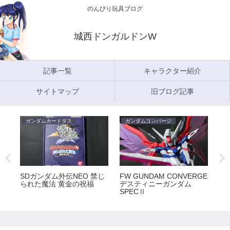
のんびり玩具ブログ
城西ドンガルドンW
記事一覧
キャラクター紹介
サイトマップ
旧ブログ記事
ガンダムカードダス
ガンダムコンバージ
ガ
5
SDガンダム外伝NEO 禁じ
FW GUNDAM CONVERGE
FW
られた魔法 黄金の祝福
デスティニーガンダム
ラ
SPECⅡ