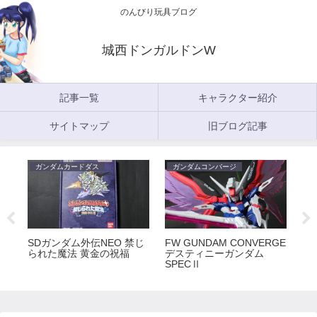
のんびり玩具ブログ
城西ドンガルドンW
記事一覧
キャラクター紹介
サイトマップ
旧ブログ記事
ガンダムカードダス
ガンダムコンバージ
ガ
5
SDガンダム外伝NEO 禁じ
FW GUNDAM CONVERGE
FW
られた魔法 黄金の祝福
デスティニーガンダム
ラ
SPECⅡ