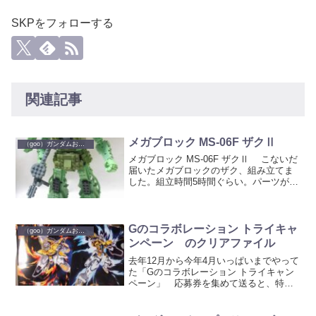
SKPをフォローする
関連記事
メガブロック MS-06F ザクⅡ
（goo）ガンダムおもちゃ
メガブロック MS-06F ザクⅡ こないだ
届いたメガブロックのザク、組み立てま
した。組立時間5時間ぐらい。パーツが多
くてしんどかったワー。 MS-
06F ザクⅡ 身長は30cmほど。スケール
では1/60程度か。 ガンプラの様に腕...
Gのコラボレーション トライキャ
（goo）ガンダムおもちゃ
ンペーン のクリアファイル
去年12月から今年4月いっぱいまでやって
た「Gのコラボレーション トライキャン
ペーン」 応募券を集めて送ると、特製
ガンプラセットかクリアファイルセット
が当たるというもの。自分もプラモ買っ