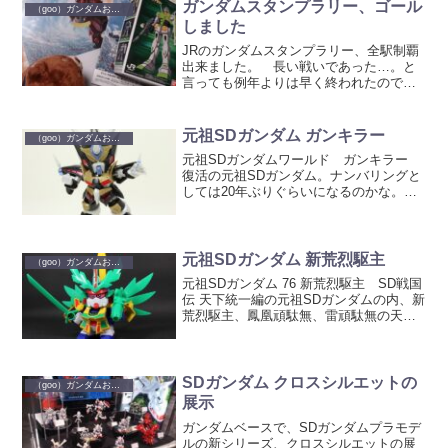
て一通分だけ応募できました。 で、さ
ガンダムスタンプラリー、ゴール
（goo）ガンダムおもちゃ
っきポスト見たら、...
しました
JRのガンダムスタンプラリー、全駅制覇
出来ました。 長い戦いであった…。と
言っても例年よりは早く終われたのです
が。 秋葉原でゴール景品も貰えて、一
安心。というわけでその景品を。 39
駅制覇の景品、イラストボード。 ポス
元祖SDガンダム ガンキラー
（goo）ガンダムおもちゃ
ターやスタンプ帳表紙...
元祖SDガンダムワールド ガンキラー
復活の元祖SDガンダム。ナンバリングと
しては20年ぶりぐらいになるのかな。
復活第一弾はガンキラー。「超戦士ガン
ダム野郎」に登場の機体です。 プレミ
アムバンダイ限定商品。 箱 かつ
ての商品そのままの...
元祖SDガンダム 新荒烈駆主
（goo）ガンダムおもちゃ
元祖SDガンダム 76 新荒烈駆主 SD戦国
伝 天下統一編の元祖SDガンダムの内、新
荒烈駆主、鳳凰頑駄無、雷頑駄無の天雷
地の3体を組済みで購入しました。 とい
う訳で、今回は、元祖版新荒烈駆主で
す。 箱 新荒烈駆主は天雷地の中で
もちょっと大...
SDガンダム クロスシルエットの
（goo）ガンダムおもちゃ
展示
ガンダムベースで、SDガンダムプラモデ
ルの新シリーズ、クロスシルエットの展