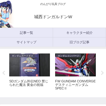
のんびり玩具ブログ
城西ドンガルドンW
記事一覧
キャラクター紹介
サイトマップ
旧ブログ記事
ガンダムカードダス
ガンダムコンバージ
ガ
5
SDガンダム外伝NEO 禁じ
FW GUNDAM CONVERGE
FW
られた魔法 黄金の祝福
デスティニーガンダム
ラ
SPECⅡ