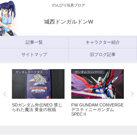
のんびり玩具ブログ
城西ドンガルドンW
記事一覧
キャラクター紹介
サイトマップ
旧ブログ記事
ガンダムカードダス
ガンダムコンバージ
ガ
5
SDガンダム外伝NEO 禁じ
FW GUNDAM CONVERGE
FW
られた魔法 黄金の祝福
デスティニーガンダム
ラ
SPECⅡ