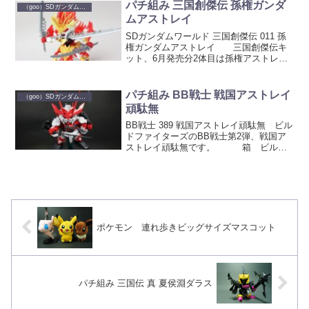
に変形。バックパックが変形し後脚にな
パチ組み 三国創傑伝 孫権ガンダ
（goo）SDガンダム パチ組み
り、新世の足が延...
ムアストレイ
SDガンダムワールド 三国創傑伝 011 孫
権ガンダムアストレイ 三国創傑伝キ
ット、6月発売分2体目は孫権アストレ
イ。 孫堅アストレイの息子です。 3振
の刀が付属し、驚きの三刀流の構えがと
れます。また、武器等を使った孫堅との
パチ組み BB戦士 戦国アストレイ
（goo）SDガンダム パチ組み
連動要素も。 ...
頑駄無
BB戦士 389 戦国アストレイ頑駄無 ビル
ドファイターズのBB戦士第2弾、戦国ア
ストレイ頑駄無です。 箱 ビルス
ト同様に、比較的安価なラインの商品。
箱もコンパクト。 A・Bランナ
ー Cランナーとポリパーツ ポリパ
ーツは赤で成型...
ポケモン 連れ歩きビッグサイズマスコット
パチ組み 三国伝 真 夏侯淵ダラス