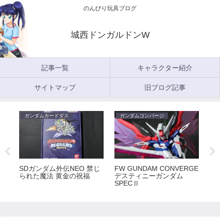
のんびり玩具ブログ
城西ドンガルドンW
記事一覧
キャラクター紹介
サイトマップ
旧ブログ記事
ガンダムカードダス
ガンダムコンバージ
ガ
5
SDガンダム外伝NEO 禁じ
FW GUNDAM CONVERGE
FW
られた魔法 黄金の祝福
デスティニーガンダム
ラ
SPECⅡ