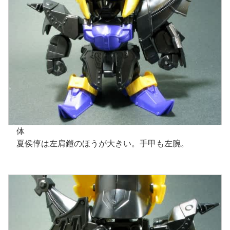
体
夏侯惇は左肩鎧のほうが大きい。手甲も左腕。