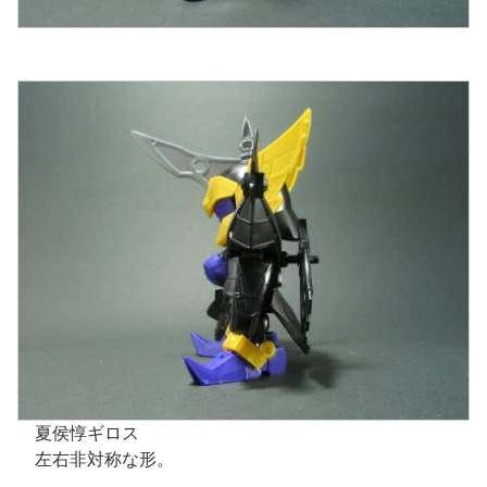
夏侯惇ギロス
左右非対称な形。