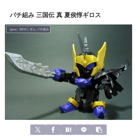
パチ組み 三国伝 真 夏侯惇ギロス
（goo）SDガンダム パチ組み