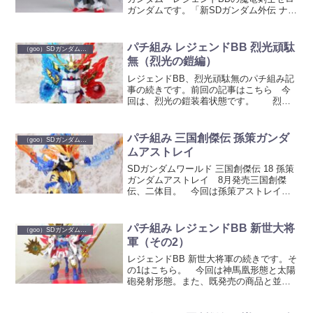
ガンダムです。「新SDガンダム外伝 ナイ
トガンダム物語」の主人公です。 今回
のレジェンドBBは物語前半の「最強の魔
竜剣士」 や「幻魔王の挑戦」での姿をキ
パチ組み レジェンドBB 烈光頑駄
（goo）SDガンダム パチ組み
ット...
無（烈光の鎧編）
レジェンドBB、烈光頑駄無のパチ組み記
事の続きです。前回の記事はこちら 今
回は、烈光の鎧装着状態です。 烈光
の鎧と こちらでも闘覇の鎧同様台座上
部の向きを変えることが出来ま
す。 烈光頑駄無（烈光の鎧
パチ組み 三国創傑伝 孫策ガンダ
（goo）SDガンダム パチ組み
装着状態） 天来変幻の呪文とと...
ムアストレイ
SDガンダムワールド 三国創傑伝 18 孫策
ガンダムアストレイ 8月発売三国創傑
伝、二体目。 今回は孫策アストレイ。
先に発売された孫権アストレイ同様、孫
堅アストレイのパーツとの連動要素があ
ります。 箱 Aパーツ。 今回は青
パチ組み レジェンドBB 新世大将
（goo）SDガンダム パチ組み
い成型色のSJ...
軍（その2）
レジェンドBB 新世大将軍の続きです。そ
の1はこちら。 今回は神馬凰形態と太陽
砲発射形態。また、既発売の商品と並べ
たところなども。 新世大将軍
神馬凰形態 ケンタウロスを思わせる姿