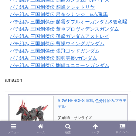
パチ組み 三国創傑伝 貂蝉クシャトリヤ
パチ組み 三国創傑伝 呂布シナンジュ&赤兎馬
パチ組み 三国創傑伝 趙雲ダブルオーガンダム&碧竜駆
パチ組み 三国創傑伝 董卓プロヴィデンスガンダム
パチ組み 三国創傑伝 孫堅ガンダムアストレイ
パチ組み 三国創傑伝 曹操ウイングガンダム
パチ組み 三国創傑伝 張飛ゴッドガンダム
パチ組み 三国創傑伝 関羽雲長νガンダム
パチ組み 三国創傑伝 劉備ユニコーンガンダム
amazon
SDW HEROES 軍馬 色分け済みプラモ
デル
(C)創通・サンライズ
BANDAI SPIRITS(バンダイ スピリッツ)
メニュー
ホーム
検索
トップ
サイドバー