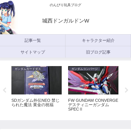
のんびり玩具ブログ
城西ドンガルドンW
記事一覧
キャラクター紹介
サイトマップ
旧ブログ記事
ガンダムカードダス
ガンダムコンバージ
ガ
5
SDガンダム外伝NEO 禁じ
FW GUNDAM CONVERGE
FW
られた魔法 黄金の祝福
デスティニーガンダム
ラ
SPECⅡ