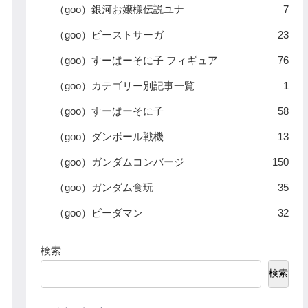
（goo）銀河お嬢様伝説ユナ
7
（goo）ビーストサーガ
23
（goo）すーぱーそに子 フィギュア
76
（goo）カテゴリー別記事一覧
1
（goo）すーぱーそに子
58
（goo）ダンボール戦機
13
（goo）ガンダムコンバージ
150
（goo）ガンダム食玩
35
（goo）ビーダマン
32
検索
検索