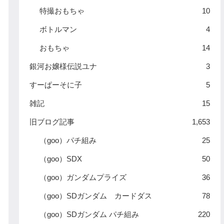
特撮おもちゃ
10
ボトルマン
4
おもちゃ
14
銀河お嬢様伝説ユナ
3
すーぱーそに子
5
雑記
15
旧ブログ記事
1,653
（goo）パチ組み
25
（goo）SDX
50
（goo）ガンダムプライズ
36
（goo）SDガンダム カードダス
78
（goo）SDガンダム パチ組み
220