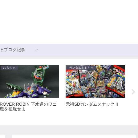
旧ブログ記事
おもちゃ
ガンダムおもちゃ
ガ
ROVER ROBIN 下水道のワニ
元祖SDガンダムスナックⅡ
新
魔を征服せよ
ス
ョ