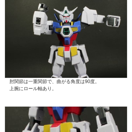
肘関節は一重関節で、曲がる角度は90度。
上腕にロール軸あり。