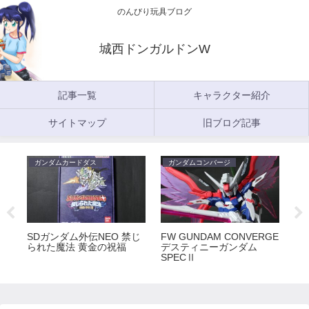
のんびり玩具ブログ
城西ドンガルドンW
記事一覧
キャラクター紹介
サイトマップ
旧ブログ記事
ガンダムカードダス
ガンダムコンバージ
ガ
5
SDガンダム外伝NEO 禁じ
FW GUNDAM CONVERGE
FW
られた魔法 黄金の祝福
デスティニーガンダム
ラ
SPECⅡ