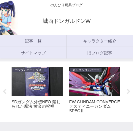
のんびり玩具ブログ
城西ドンガルドンW
記事一覧
キャラクター紹介
サイトマップ
旧ブログ記事
ガンダムカードダス
ガンダムコンバージ
ガ
5
SDガンダム外伝NEO 禁じ
FW GUNDAM CONVERGE
FW
られた魔法 黄金の祝福
デスティニーガンダム
ラ
SPECⅡ