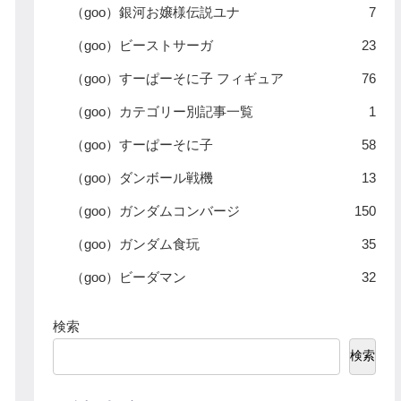
（goo）銀河お嬢様伝説ユナ
7
（goo）ビーストサーガ
23
（goo）すーぱーそに子 フィギュア
76
（goo）カテゴリー別記事一覧
1
（goo）すーぱーそに子
58
（goo）ダンボール戦機
13
（goo）ガンダムコンバージ
150
（goo）ガンダム食玩
35
（goo）ビーダマン
32
検索
検索