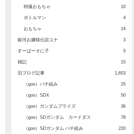
特撮おもちゃ
10
ボトルマン
4
おもちゃ
14
銀河お嬢様伝説ユナ
3
すーぱーそに子
5
雑記
15
旧ブログ記事
1,653
（goo）パチ組み
25
（goo）SDX
50
（goo）ガンダムプライズ
36
（goo）SDガンダム カードダス
78
（goo）SDガンダム パチ組み
220