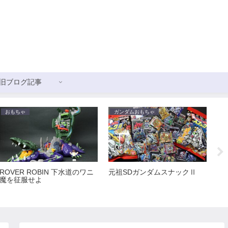
旧ブログ記事
おもちゃ
ガンダムおもちゃ
ガ
ROVER ROBIN 下水道のワニ
元祖SDガンダムスナックⅡ
新
魔を征服せよ
ス
ョ