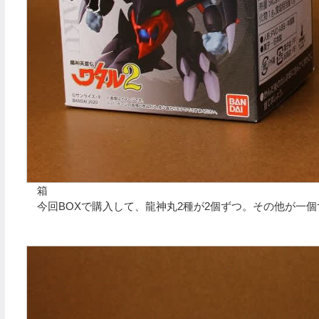
箱
今回BOXで購入して、龍神丸2種が2個ずつ。その他が一