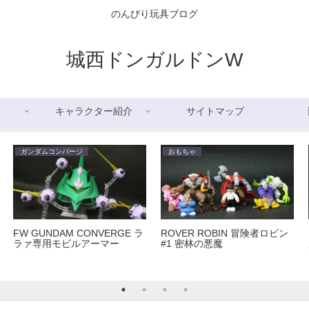
のんびり玩具ブログ
城西ドンガルドンW
キャラクター紹介
サイトマップ
ガンダムコンバージ
おもちゃ
FW GUNDAM CONVERGE ラ
ROVER ROBIN 冒険者ロビン
ラァ専用モビルアーマー
#1 密林の悪魔