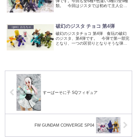
弾です。今回も全6種+色違い3種の全9種
類。 今回はジスタでは初めて主人公ジ
スタがラインアップされていない弾とな
っています。 箱 1弾同様、1BOX
形態の商品。 お菓子ももちろんガ
ム。 側面には変...
破幻のジスタ チョコ 第4弾
（goo）おもちゃ
破幻のジスタチョコ 第4弾 食玩の破幻
のジスタ、第4弾です。 今弾で第一部完
となり、一つの区切りとなりそうな弾で
す。 ラインナップは6種類+色違い3種で
全9種類。 箱 これまで、箱イラスト
には必ず藤堂が写ってたのですが、今回
は左腕しか写っ...
すーぱーそに子 SQフィギュア
FW GUNDAM CONVERGE SP04