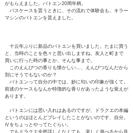
がもらえました。バトエン20周年柄。
パスケースを貰うときに、その流れで体験会も。キラー
マシンのバトエンを貰えました。
十云年ぶりに新品のバトエンを買いました。たまに買う
と、当時のことを色々と思い出しますね。友人と町まで
買いに行った時の事とか、そんな事まで。
このえんぴつの香りも懐かしい…、えんぴつなんだから
別にそうでもないのか？
バトエンって自分の中では、妙に匂いの印象が強くて。
前述のケースもなんか特徴的な香りがあったような覚えが
あります。
バトエンには思い入れはあるのですが、ドラクエの本編
というのはほとんどプレイしたことがないのです、自分。
Ⅳをちょっとやってたぐらい。
でもドラクエ全然詳しくなくても、楽しく遊べるから良