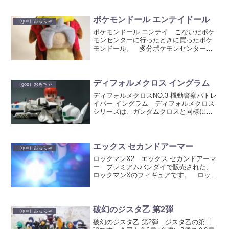
ア。うちにもいつの間にかどこからか持
ち込まれていたフィギュアで、詳細は不
明。 調べてみたと...
ポケモンドール エンテイドール
（goo）おもちゃ
ポケモンドール エンテイ こないだポケ
モンセンターに行ったときに買ったポケ
モンドール。 多分ポケモンセンター専
売のぬいぐるみ。定価980円。
エンテイ 元のイラストよりデフォルメ
されています。可愛らしくなって
る。 顔 肉球 ポケ...
ディフォルメクロス イングラム
（goo）おもちゃ
ディフォルメクロスNO.3 機動警察パトレ
イバー イングラム ディフォルメクロス
シリーズは、ガンダムクロスと同様に、
フィギュアにクロスを着せる事でヒーロ
ーになるシリーズ。ウルトラマンや仮面
ライダーの特撮系の中に、ロボアニメで
唯一パトレイバー...
エックス セカンドアーマー
（goo）おもちゃ
ロックマンX2 エックス セカンドアーマ
ー プレミアムバンダイで販売された、
ロックマンXのフィギュアです。 ロック
マンX2でのアーマー装着状態であるセカ
ンドアーマーをフィギュア化。 固定ポ
ーズのフィギュアで、台座のスイッチで
バスターが発光す...
破幻のジスタ乙 第2弾
（goo）おもちゃ
破幻のジスタ乙 第2弾 ジスタ乙の第二