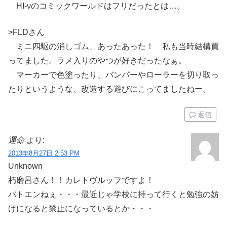
HI-νのコミックワールドはフリだったとは…。
>FLDさん
ミニ四駆の消しゴム、あったあった！ 私も当時結構買
ってました。ラメ入りのやつが好きだったなぁ。
マーカーで色塗ったり、バンパーやローラーを切り取っ
たりというような、改造する遊びにこってましたねー。
返信
運命
より:
2013年8月27日 2:53 PM
Unknown
朽磨呂さん！！カレトヴルッフですよ！
バトエンねぇ・・・最近じゃ学校に持って行くと勉強の妨
げになると禁止になっているとか・・・