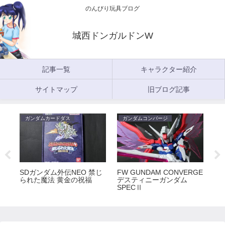
のんびり玩具ブログ
城西ドンガルドンW
記事一覧
キャラクター紹介
サイトマップ
旧ブログ記事
ガンダムカードダス
ガンダムコンバージ
ガ
5
SDガンダム外伝NEO 禁じ
FW GUNDAM CONVERGE
FW
られた魔法 黄金の祝福
デスティニーガンダム
ラ
SPECⅡ