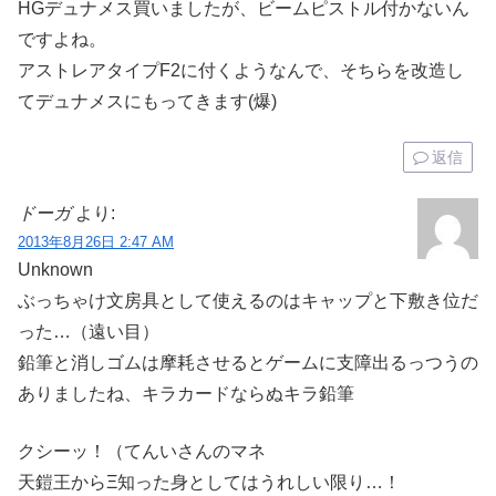
HGデュナメス買いましたが、ビームピストル付かないん
ですよね。
アストレアタイプF2に付くようなんで、そちらを改造し
てデュナメスにもってきます(爆)
返信
ドーガ
より:
2013年8月26日 2:47 AM
Unknown
ぶっちゃけ文房具として使えるのはキャップと下敷き位だ
った…（遠い目）
鉛筆と消しゴムは摩耗させるとゲームに支障出るっつうの
ありましたね、キラカードならぬキラ鉛筆
クシーッ！（てんいさんのマネ
天鎧王からΞ知った身としてはうれしい限り…！