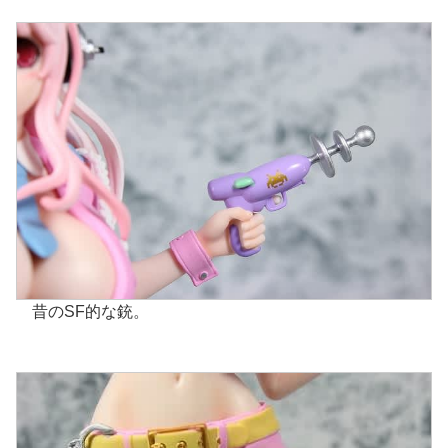
昔のSF的な銃。