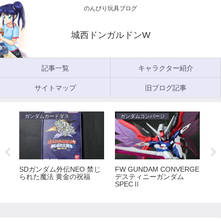
のんびり玩具ブログ
城西ドンガルドンW
記事一覧
キャラクター紹介
サイトマップ
旧ブログ記事
ガンダムカードダス
ガンダムコンバージ
ガ
5
SDガンダム外伝NEO 禁じ
FW GUNDAM CONVERGE
FW
られた魔法 黄金の祝福
デスティニーガンダム
ラ
SPECⅡ