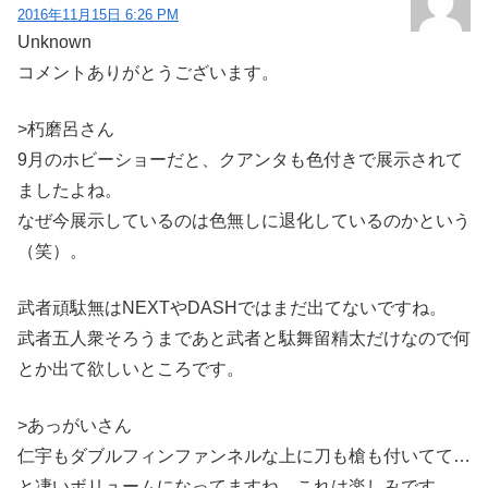
2016年11月15日 6:26 PM
Unknown
コメントありがとうございます。
>朽磨呂さん
9月のホビーショーだと、クアンタも色付きで展示されて
ましたよね。
なぜ今展示しているのは色無しに退化しているのかという
（笑）。
武者頑駄無はNEXTやDASHではまだ出てないですね。
武者五人衆そろうまであと武者と駄舞留精太だけなので何
とか出て欲しいところです。
>あっがいさん
仁宇もダブルフィンファンネルな上に刀も槍も付いてて…
と凄いボリュームになってますね。これは楽しみです。