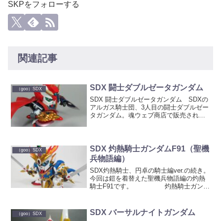
SKPをフォローする
関連記事
SDX 闘士ダブルゼータガンダム
（goo）SDX
SDX 闘士ダブルゼータガンダム SDXの
アルガス騎士団、3人目の闘士ダブルゼー
タガンダム。魂ウェブ商店で販売されま
した。 武器やバックパックを組み合わ
せて、様々な武器を作ることが可能で
す。 箱 ブリスター 闘
士ダブルゼータガン...
SDX 灼熱騎士ガンダムF91（聖機
（goo）SDX
兵物語編）
SDX灼熱騎士、円卓の騎士編ver.の続き。
今回は鎧を着替えた聖機兵物語編の灼熱
騎士F91です。 灼熱騎士ガンダ
ムF91（聖機兵物語編ver.） 円卓の騎士
編の翌年に展開された、聖機兵物語編。
その第一章「復活の聖機兵」に登場した
SDX バーサルナイトガンダム
（goo）SDX
時の...