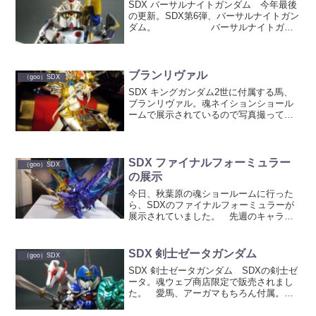
SDX バーサルナイトガンダム 今年最後
の更新。SDX第6弾、バーサルナイトガン
ダム。 バーサルナイトガン
ダム バーサルの称号を授かったナイト
ガンダム。 鎧も白くつやがあって高級
感があります。 顔 バイザーを降
ろすことができま...
ブランリヴァル
（goo）SDX
SDX キングガンダム2世に付属する馬、
ブランリヴァル。魂ネイションショール
ームで展示されているので写真撮って来
ました。 剣士ゼータのアーガマ
と見比べてみると、ブランリヴァルはキ
ング同様ゴージャスな鎧の馬です。 キ
ングガンダムは以前か...
SDX ファイナルフォーミュラー
（goo）SDX
の展示
今日、秋葉原の魂ショールームに行った
ら、SDXのファイナルフォーミュラーが
展示されていました。 先週のキャラホ
ビでは宙に浮かせた展示でしたが、ショ
ールームでは胸を閉じて普通の立ちポー
ズでの展示になってました。 今
SDX 剣士ゼータガンダム
（goo）SDX
回の展示だと、左半身が...
SDX 剣士ゼータガンダム SDXの剣士ゼ
ータ。魂ウェブ商店限定で販売されまし
た。 愛馬、アーガマもちろん付属。ゼ
ータが騎乗できます。 箱 フルカラ
ーの箱。いつものようにベリッと開けて