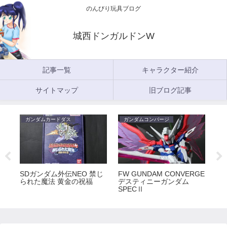
のんびり玩具ブログ
城西ドンガルドンW
記事一覧
キャラクター紹介
サイトマップ
旧ブログ記事
ガンダムカードダス
ガンダムコンバージ
ガ
5
SDガンダム外伝NEO 禁じ
FW GUNDAM CONVERGE
FW
られた魔法 黄金の祝福
デスティニーガンダム
ラ
SPECⅡ