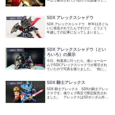
ームで展示されているので写真撮って来
ました。 剣士ゼータのアーガマ
と見比べてみると、ブランリヴァルはキ
ング同様ゴージャスな鎧の馬です。 キ
ングガンダムは以前か...
SDX アレックスシャドウ
（goo）SDX
SDX アレックスシャドウ 昨年11月ぐら
いに発送されてたんですけど、とうとう
年越しての記事になってしまいまし
た。 SDXのアレックスシャドウです。
魂ウェブ商店で販売されました。 アル
ガスシャドウ同様、SDX騎士アレックス
のカラーリングを黒...
SDX アレックスシャドウ（とい
（goo）SDX
ろいろ）の展示
今日、秋葉原に行ったら、魂ショールー
ムでSDXアレックスシャドウが展示され
ていたので写真を撮りました。 他にも
ショールームで気になったものいくつ
か。 別角度から アップ シャド
ウなので、肩や盾のディテールがちゃん
SDX 騎士アレックス
（goo）SDX
と鏡写しになってます。 ...
SDX 騎士アレックス SDXの騎士アレッ
クスです。魂ウェブ商店で限定販売され
ました。 アレックスはSDガンダム外伝
「アルガス騎士団」で初登場。その時は
ほぼ封印状態の姿でしたが、次弾「光の
騎士」で遂に戦線に加わりました。
SDXでも封印の鎧...