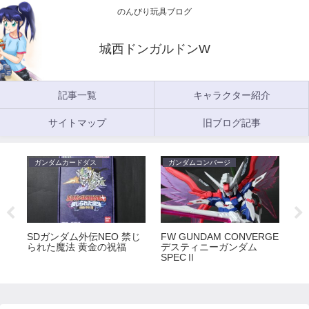
のんびり玩具ブログ
城西ドンガルドンW
記事一覧
キャラクター紹介
サイトマップ
旧ブログ記事
ガンダムカードダス
ガンダムコンバージ
ガ
5
SDガンダム外伝NEO 禁じ
FW GUNDAM CONVERGE
FW
られた魔法 黄金の祝福
デスティニーガンダム
ラ
SPECⅡ