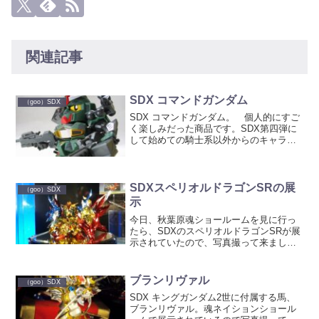
関連記事
SDX コマンドガンダム
（goo）SDX
SDX コマンドガンダム。 個人的にすご
く楽しみだった商品です。SDX第四弾に
して始めての騎士系以外からのキャラク
ター。コマンド系の象徴的ガンダムで、
たくさんの武装が魅力的。 箱。 い
つものように蓋を開けて中身を確認する
ことが出来ます。 ...
SDXスペリオルドラゴンSRの展
（goo）SDX
示
今日、秋葉原魂ショールームを見に行っ
たら、SDXのスペリオルドラゴンSRが展
示されていたので、写真撮って来まし
た。 以前にも展示されていたそうなの
ですが、これまではタイミング悪くいつ
行っても置いてなかったので、今日やっ
ブランリヴァル
（goo）SDX
と見れました。今回はエ...
SDX キングガンダム2世に付属する馬、
ブランリヴァル。魂ネイションショール