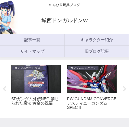
のんびり玩具ブログ
城西ドンガルドンW
記事一覧
キャラクター紹介
サイトマップ
旧ブログ記事
ガンダムカードダス
ガンダムコンバージ
ガ
5
SDガンダム外伝NEO 禁じ
FW GUNDAM CONVERGE
FW
られた魔法 黄金の祝福
デスティニーガンダム
ラ
SPECⅡ