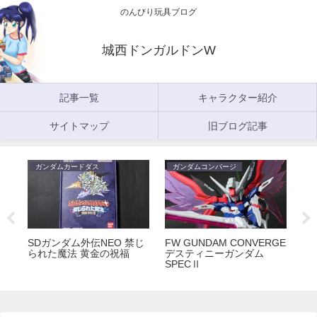
のんびり玩具ブログ
城西ドンガルドンW
記事一覧
キャラクター紹介
サイトマップ
旧ブログ記事
ガンダムカードダス
ガンダムコンバージ
ガ
5
SDガンダム外伝NEO 禁じ
FW GUNDAM CONVERGE
FW
られた魔法 黄金の祝福
デスティニーガンダム
ラ
SPECⅡ