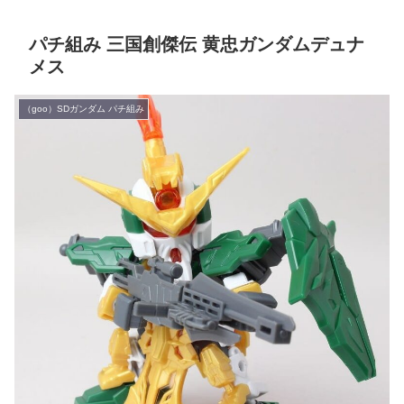
パチ組み 三国創傑伝 黄忠ガンダムデュナ
メス
（goo）SDガンダム パチ組み