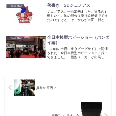
ので完全なユニコーンモードではないの
ですが、ユニコーンモード...
落書き SDジェノアス
（goo）雑記
ジェノアス、一応出来ました。塗るのも
難しい～。地の部分は塗り絵感覚ででき
たのですけど、そこからが大変。影とか
わっかんねぇよぉ。 ジェノアスがあ
らわれた。バトルカード風。 コピペで
簡単に。でも、脇の部分、くり抜き忘れ
た。
全日本模型ホビーショー（バンダ
（goo）雑記
イ編）
この前の土日に東京ビッグサイトで開催
された、全日本模型ホビーショーに行っ
てきました。 模型メーカーが出展し、
プラモデルやRC、ツールなどの新作を見
ることが出来るイベント。 今回も例の
ごとく？バンダイ編とその他の企業編に
分けての記事にします。...
異常の原因？
新PCになりました