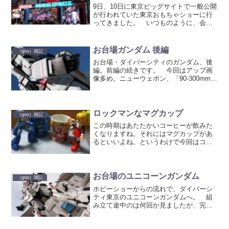
9日、10日に東京ビッグサイトで一般公開
が行われていた東京おもちゃショーに行
ってきました。 いつものように、会場
での写真を二回に分けて貼っていきたい
と思います。 まずは一階編。バンダイ
が大きくスペースを取っているフロアで
お台場ガンダム 後編
（goo）雑記
す。 入口入ってす...
お台場・ダイバーシティのガンダム、後
編。前編の続きです。 今回はアップ画
像多め。ニューウェポン、「90-300mm」
のレンズにやっと活躍のチャンス
が。 頭の画像、なん
か多い。これでも減らしたの
に・・・。 常時、目に赤いラン...
ロックマンなマグカップ
（goo）雑記
この時期はあたたかいコーヒーが飲みた
くなりますね。それにはマグカップがあ
るといいよね。というわけで今回はコト
ブキヤ直営店で発売されているロックマ
ンのマグカップです。 柄は、E缶とロー
ルちゃんの二種類。各１０５０円。 E
缶マグカップ。 青...
お台場のユニコーンガンダム
（goo）雑記
ホビーショーからの流れで、ダイバーシ
ティ東京のユニコーンガンダムへ。 組
み立て途中のは何回か見ましたが、完成
品見るのははじめて。 ユニコー
ンモード 変形が省略された部分がある