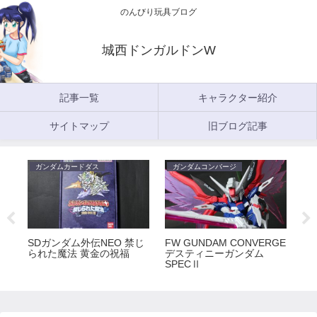
のんびり玩具ブログ
城西ドンガルドンW
記事一覧
キャラクター紹介
サイトマップ
旧ブログ記事
ガンダムカードダス
ガンダムコンバージ
ガ
5
SDガンダム外伝NEO 禁じ
FW GUNDAM CONVERGE
FW
られた魔法 黄金の祝福
デスティニーガンダム
ラ
SPECⅡ