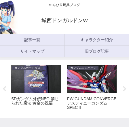
のんびり玩具ブログ
城西ドンガルドンW
記事一覧
キャラクター紹介
サイトマップ
旧ブログ記事
ガンダムカードダス
ガンダムコンバージ
ガ
5
SDガンダム外伝NEO 禁じ
FW GUNDAM CONVERGE
FW
られた魔法 黄金の祝福
デスティニーガンダム
ラ
SPECⅡ