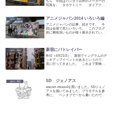
ちら 今回はバンダイ以外のメーカーの
写真を。 タカラトミー ダイアクロ
ン コスモバトルス02 バトルス02の別
タイプ。 こちらは通常版ダイアバトル
スV2に合わせたカラーリング。 ダ
アニメジャパン2014 いろいろ編
（goo）雑記
イアクロン ダイ...
アニメジャパンの記事、続きです。 今
回は会場で見たいろいろ。 このブログ
的に興味深いものが様々展示されていま
した。 まずはガンダム。ガンダム関
係は殆どバンダイナムコのブースにまと
められていた感じですかね。 画像はア
ニメジャパン数日前に発表...
新宿にパトレイバー
（goo）雑記
昨日（4月21日）、新宿でイングラムのデ
ッキアップイベントがあるというので、
見に行ってきました。 これまで実物大
イングラムのデッキアップした状態のは
見たことがなかったので、比較的近所の
新宿でイベントというのはまたとないチ
ャンス。 モア4番街...
SD ジェノアス
（goo）雑記
wacom intuos4を買いました。SDジェノ
アスを描いてみました。プラモデルを参
考に。 ペンタブで一から書いたのです
けど、個人的に、アナログで描くより楽
でした。拡大縮小とか修正のしやすさと
か。でもまだペンタブには慣れてない。
線ガタガタ...