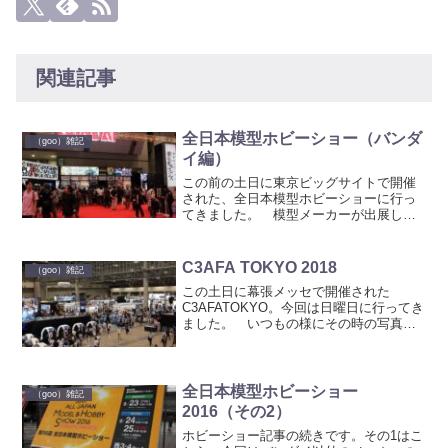
関連記事
全日本模型ホビーショー（バンダ
（goo）雑記
イ編）
この前の土日に東京ビッグサイトで開催
された、全日本模型ホビーショーに行っ
てきました。 模型メーカーが出展し、
プラモデルやRC、ツールなどの新作を見
ることが出来るイベント。 今回も例の
ごとく？バンダイ編とその他の企業編に
C3AFA TOKYO 2018
（goo）雑記
分けての記事にします。...
この土日に幕張メッセで開催された
C3AFATOKYO。今回は日曜日に行ってき
ました。 いつもの様にその時の写真
を。 まずはガシャポン。モビル
スーツアンサンブルから。今回は限定品
販売もありましたしね。 通常弾の8
弾。 9弾？ 陸戦型...
全日本模型ホビーショー
（goo）雑記
2016（その2）
ホビーショー記事の続きです。その1はこ