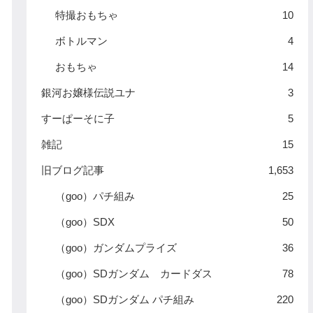
特撮おもちゃ
10
ボトルマン
4
おもちゃ
14
銀河お嬢様伝説ユナ
3
すーぱーそに子
5
雑記
15
旧ブログ記事
1,653
（goo）パチ組み
25
（goo）SDX
50
（goo）ガンダムプライズ
36
（goo）SDガンダム カードダス
78
（goo）SDガンダム パチ組み
220