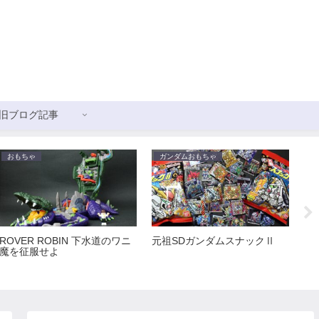
旧ブログ記事
おもちゃ
ガンダムおもちゃ
ガ
ROVER ROBIN 下水道のワニ
元祖SDガンダムスナックⅡ
新
魔を征服せよ
ス
ョ