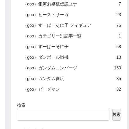
（goo）銀河お嬢様伝説ユナ
7
（goo）ビーストサーガ
23
（goo）すーぱーそに子 フィギュア
76
（goo）カテゴリー別記事一覧
1
（goo）すーぱーそに子
58
（goo）ダンボール戦機
13
（goo）ガンダムコンバージ
150
（goo）ガンダム食玩
35
（goo）ビーダマン
32
検索
検索