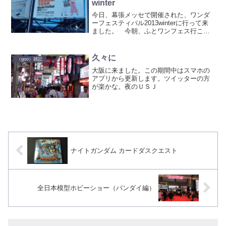
winter
今日、幕張メッセで開催された、ワンダ
ーフェスティバル2013winterに行って来
ました。 今朝、ふとワンフェス行こう
と思いついての行動だったので、予習ほ
ぼ無し、ガイドブックも現地購入とい
う、見切り発車の一日。 幕張メッセ
久々に
（goo）雑記
は、先々週の次世代...
大阪に来ました。この期間中はスマホの
アプリから更新します。ツイッターの方
が楽かな。夜のＵＳＪ
ナイトガンダム カードダスクエスト
全日本模型ホビーショー（バンダイ編）