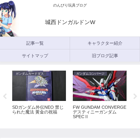
のんびり玩具ブログ
城西ドンガルドンW
記事一覧
キャラクター紹介
サイトマップ
旧ブログ記事
ガンダムカードダス
ガンダムコンバージ
ガ
5
SDガンダム外伝NEO 禁じ
FW GUNDAM CONVERGE
FW
られた魔法 黄金の祝福
デスティニーガンダム
ラ
SPECⅡ