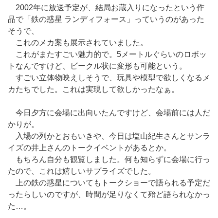
2002年に放送予定が、結局お蔵入りになったという作
品で「鉄の惑星 ランディフォース」っていうのがあった
そうで、
これのメカ案も展示されていました。
これがまたすごい魅力的で。5メートルぐらいのロボッ
トなんですけど、ビークル状に変形も可能という。
すごい立体物映えしそうで、玩具や模型で欲しくなるメ
カたちでした。これは実現して欲しかったなぁ。
今日夕方に会場に出向いたんですけど、会場前には人だ
かりが。
入場の列かとおもいきや、今日は塩山紀生さんとサンラ
イズの井上さんのトークイベントがあるとか。
もちろん自分も観覧しました。何も知らずに会場に行っ
たので、これは嬉しいサプライズでした。
上の鉄の惑星についてもトークショーで語られる予定だ
ったらしいのですが、時間が足りなくて殆ど語られなかっ
た…。