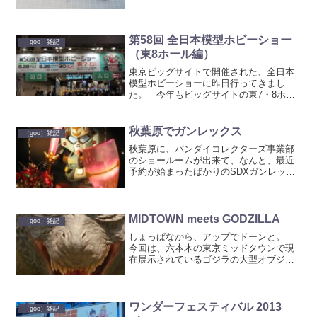
んですけど、開くと画面に何もかも映り
込むのです。 画面だけでなく、外装も
めちゃくちゃ映り込む作りになってま
す。 5年ちょい使い続けた...
第58回 全日本模型ホビーショー
（goo）雑記
（東8ホール編）
東京ビッグサイトで開催された、全日本
模型ホビーショーに昨日行ってきまし
た。 今年もビッグサイトの東7・8ホー
ルで開催されたホビーショー。まずは8ホ
ールから。 8ホールはバンダイやクレオ
ス、waveのブースがあります。 ホ
秋葉原でガンレックス
（goo）雑記
ビー事業部 SD...
秋葉原に、バンダイコレクターズ事業部
のショールームが出来て、なんと、最近
予約が始まったばかりのSDXガンレック
スが展示されているというので、ちょっ
と見てきました。 場所は、電気街口側
と中央改札口側を繋ぐ通路の中で
す。 SDX最大の大...
MIDTOWN meets GODZILLA
（goo）雑記
しょっぱなから、アップでドーンと。
今回は、六本木の東京ミッドタウンで現
在展示されているゴジラの大型オブジ
ェ。 約6.6mあるというゴジラの上半身
像です。さすがに設定身長よりも小さ
い。でも迫力の立体物です。 デザイン
はやはり今度の新作のゴジ...
ワンダーフェスティバル 2013
（goo）雑記