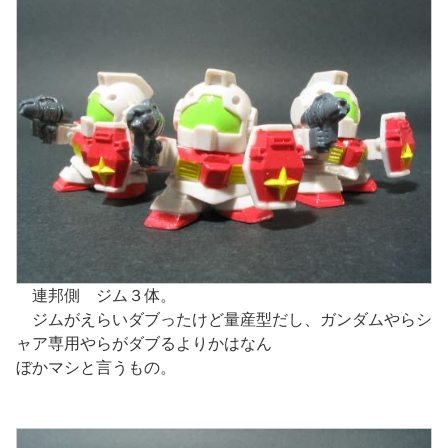
連邦側 ジム３体。
ジムがえらいダブったけど量産型だし、ガンダムやらシ
ャア専用やらがダブるよりかはなん
ぼかマシと言うもの。