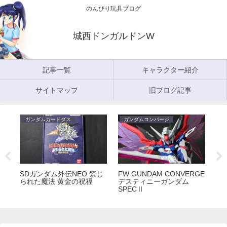
のんびり玩具ブログ
城西ドンガルドンW
記事一覧
キャラクター紹介
サイトマップ
旧ブログ記事
ガンダムカードダス
ガンダムコンバージ
ガ
5
SDガンダム外伝NEO 禁じ
FW GUNDAM CONVERGE
FW
られた魔法 黄金の祝福
デスティニーガンダム
ラ
SPECⅡ