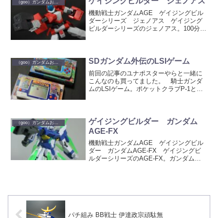
ゲイジングビルダー ジェノアス
（goo）ガンダムおもちゃ
ず箱とパーツ周りなどを...
機動戦士ガンダムAGE ゲイジングビル
ダーシリーズ ジェノアス ゲイジング
ビルダーシリーズのジェノアス。100分の
1スケールの完成品トイです。 ヨドバシ
で500円だったので買いました。
箱 ジェノアス 頭
ゴーグルの部分は...
SDガンダム外伝のLSIゲーム
（goo）ガンダムおもちゃ
前回の記事のユナポスターやらと一緒に
こんなのも買ってました。 騎士ガンダ
ムのLSIゲーム。ポケットクラブP-1とい
うシリーズのうちの二本です。 ゲーム
ウォッチ風の携帯できるゲーム。時計機
能はありません。 1本め SDガンダ
ム外伝Ⅰ ナイト...
ゲイジングビルダー ガンダム
（goo）ガンダムおもちゃ
AGE-FX
機動戦士ガンダムAGE ゲイジングビル
ダー ガンダムAGE-FX ゲイジングビ
ルダーシリーズのAGE-FX。ガンダム
AGE 3世代編より登場のガンダム。 特
徴のCファンネルの着脱が可能です。
箱 ガンダムAGE-FX 主役ガン
ダムに...
パチ組み BB戦士 伊達政宗頑駄無