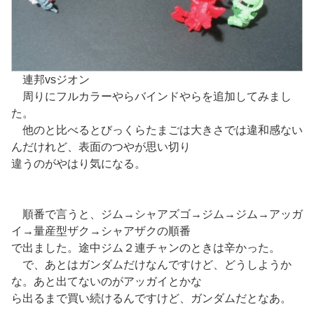
連邦vsジオン
周りにフルカラーやらバインドやらを追加してみまし
た。
他のと比べるとびっくらたまごは大きさでは違和感ない
んだけれど、表面のつやが思い切り
違うのがやはり気になる。
順番で言うと、ジム→シャアズゴ→ジム→ジム→アッガ
イ→量産型ザク→シャアザクの順番
で出ました。途中ジム２連チャンのときは辛かった。
で、あとはガンダムだけなんですけど、どうしようか
な。あと出てないのがアッガイとかな
ら出るまで買い続けるんですけど、ガンダムだとなあ。