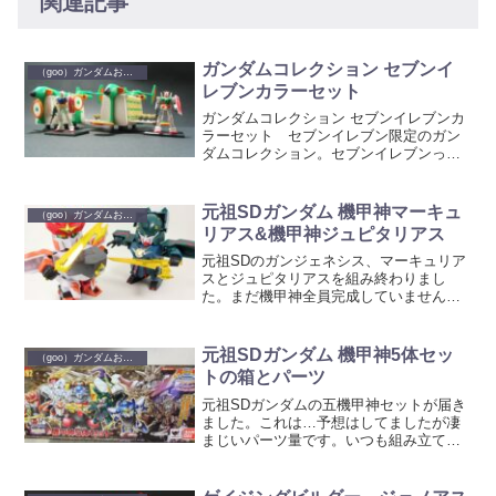
関連記事
ガンダムコレクション セブンイ
（goo）ガンダムおもちゃ
レブンカラーセット
ガンダムコレクション セブンイレブンカ
ラーセット セブンイレブン限定のガン
ダムコレクション。セブンイレブンっぽ
いカラーリングになっています。2個買い
ました。 ラインナップ。 ダブリな
く揃えるには1と4が出れば良いんですけ
元祖SDガンダム 機甲神マーキュ
（goo）ガンダムおもちゃ
ど、今回当たったの...
リアス&機甲神ジュピタリアス
元祖SDのガンジェネシス、マーキュリア
スとジュピタリアスを組み終わりまし
た。まだ機甲神全員完成していません
が、とりあえずこの二体の記事から。機
甲神マーキュリアス炎の機甲神。そのわ
りに名前は何だか水タイプっぽい？ガン
元祖SDガンダム 機甲神5体セッ
（goo）ガンダムおもちゃ
ジェネシスの左脚になります...
トの箱とパーツ
元祖SDガンダムの五機甲神セットが届き
ました。これは…予想はしてましたが凄
まじいパーツ量です。いつも組み立て物
の場合は組む前にランナーの写真撮って
ましたが、今回はこれだけでかなりの量
になりました。なので、今回はとりあえ