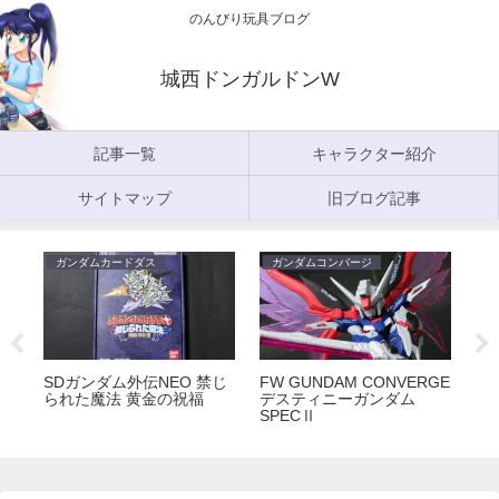
のんびり玩具ブログ
城西ドンガルドンW
記事一覧
キャラクター紹介
サイトマップ
旧ブログ記事
ガンダムカードダス
ガンダムコンバージ
ガ
5
SDガンダム外伝NEO 禁じ
FW GUNDAM CONVERGE
FW
られた魔法 黄金の祝福
デスティニーガンダム
ラ
SPECⅡ