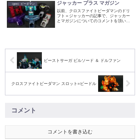
ンアップパーツ、アルティメットアーム
ジャッカー プラス マガジン
（goo）ビーダマン
＆アルティ...
以前、クロスファイトビーダマンのドリ
フト＝ジャッカーの記事で、ジャッカー
とマガジンについてのコメントを頂いた
ので、今回はその検証。 ジャッカーの
カーブモードにビーダマの装填数を増や
すマガジンを装着しました。カーブモー
ドでは通常モードと異なり...
ビーストサーガ ビルソード ＆ ドルファン
クロスファイトビーダマン スロット=ビードル
コメント
コメントを書き込む