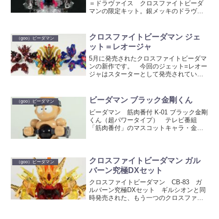
＝ドラヴァイス クロスファイトビーダ
マンの限定キット。銀メッキのドラヴァ
イスのボディーパーツに、クリヤーのス
ピンコアをセットした商品です。
箱 ヘッダー部分に特別限定の文字
クロスファイトビーダマン ジェ
（goo）ビーダマン
が。 ナンバリングも0...
ット＝レオージャ
5月に発売されたクロスファイトビーダマ
ンの新作です。 今回のジェット=レオー
ジャはスターターとして発売されている
のではなく、ジェットコアとボディラン
ダムブースターvol.3のレオージャボディ2
といったそれぞれバラ売りされている商
ビーダマン ブラック金剛くん
（goo）ビーダマン
品を組み合わ...
ビーダマン 筋肉番付 K-01 ブラック金剛
くん（超パワータイプ） テレビ番組
「筋肉番付」のマスコットキャラ・金剛
くんをビーダマン化した商品。2001年
頃？発売されました。 今回のブラック
金剛くんは、超パワータイプ。 パッ
ケージ ブリスタ...
クロスファイトビーダマン ガル
（goo）ビーダマン
バーン究極DXセット
クロスファイトビーダマン CB-83 ガ
ルバーン究極DXセット ギルシオンと同
時発売された、もう一つのクロスファイ
トビーダマン7月の新作。 アルティメッ
トver.のドライブ=ガルバーンとバージョ