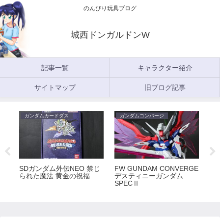
のんびり玩具ブログ
城西ドンガルドンW
記事一覧
キャラクター紹介
サイトマップ
旧ブログ記事
ガンダムカードダス
ガンダムコンバージ
ガ
5
SDガンダム外伝NEO 禁じ
FW GUNDAM CONVERGE
FW
られた魔法 黄金の祝福
デスティニーガンダム
ラ
SPECⅡ