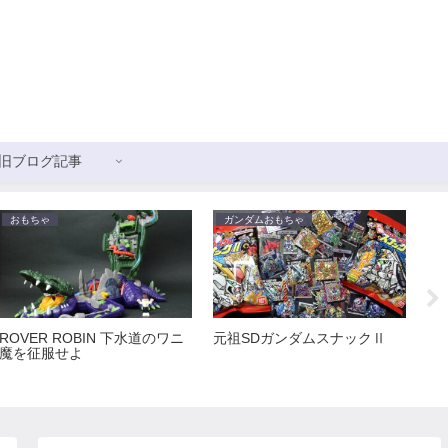
旧ブログ記事
おもちゃ
ガンダムおもちゃ
ガ
ROVER ROBIN 下水道のワニ
元祖SDガンダムスナックⅡ
新
魔を征服せよ
ス
ョ