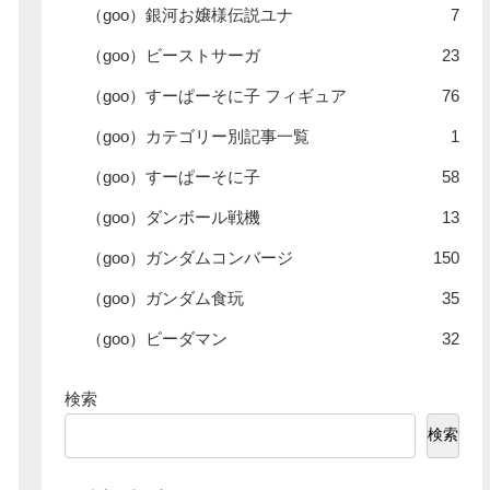
（goo）銀河お嬢様伝説ユナ
7
（goo）ビーストサーガ
23
（goo）すーぱーそに子 フィギュア
76
（goo）カテゴリー別記事一覧
1
（goo）すーぱーそに子
58
（goo）ダンボール戦機
13
（goo）ガンダムコンバージ
150
（goo）ガンダム食玩
35
（goo）ビーダマン
32
検索
検索