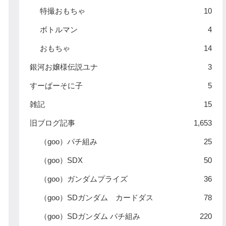
特撮おもちゃ
10
ボトルマン
4
おもちゃ
14
銀河お嬢様伝説ユナ
3
すーぱーそに子
5
雑記
15
旧ブログ記事
1,653
（goo）パチ組み
25
（goo）SDX
50
（goo）ガンダムプライズ
36
（goo）SDガンダム カードダス
78
（goo）SDガンダム パチ組み
220