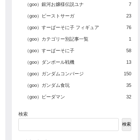
（goo）銀河お嬢様伝説ユナ
7
（goo）ビーストサーガ
23
（goo）すーぱーそに子 フィギュア
76
（goo）カテゴリー別記事一覧
1
（goo）すーぱーそに子
58
（goo）ダンボール戦機
13
（goo）ガンダムコンバージ
150
（goo）ガンダム食玩
35
（goo）ビーダマン
32
検索
検索