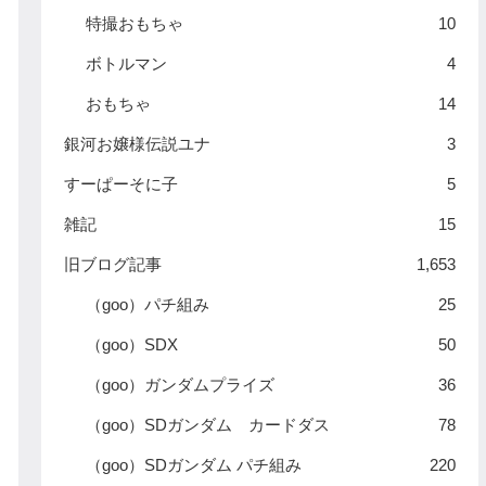
特撮おもちゃ
10
ボトルマン
4
おもちゃ
14
銀河お嬢様伝説ユナ
3
すーぱーそに子
5
雑記
15
旧ブログ記事
1,653
（goo）パチ組み
25
（goo）SDX
50
（goo）ガンダムプライズ
36
（goo）SDガンダム カードダス
78
（goo）SDガンダム パチ組み
220