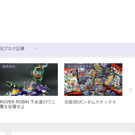
旧ブログ記事
おもちゃ
ガンダムおもちゃ
ガ
ROVER ROBIN 下水道のワニ
元祖SDガンダムスナックⅡ
新
魔を征服せよ
ス
ョ