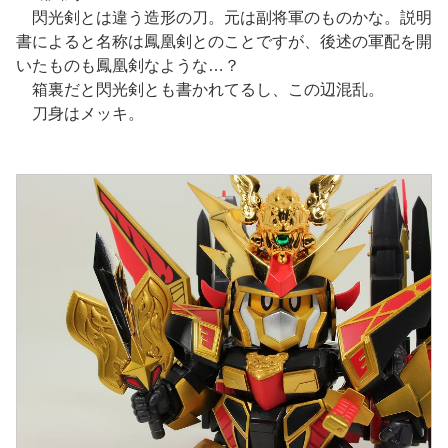
閃光剣とは違う造形の刀。元は副将軍のものかな。説明
書によると名称は鳳凰剣とのことですが、後述の軍配を開
いたものも鳳凰剣なような…？
箱裏だと閃光剣とも書かれてるし、この辺混乱。
刀身はメッキ。