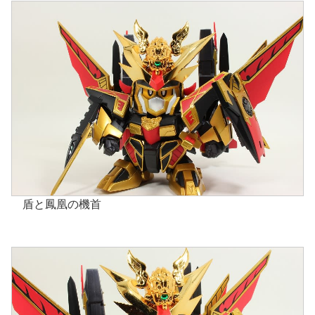
盾と鳳凰の機首