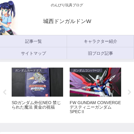
のんびり玩具ブログ
城西ドンガルドンW
記事一覧
キャラクター紹介
サイトマップ
旧ブログ記事
ガンダムカードダス
ガンダムコンバージ
ガ
5
SDガンダム外伝NEO 禁じ
FW GUNDAM CONVERGE
FW
られた魔法 黄金の祝福
デスティニーガンダム
ラ
SPECⅡ