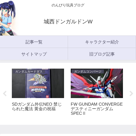
のんびり玩具ブログ
城西ドンガルドンW
記事一覧
キャラクター紹介
サイトマップ
旧ブログ記事
ガンダムカードダス
ガンダムコンバージ
ガ
5
SDガンダム外伝NEO 禁じ
FW GUNDAM CONVERGE
FW
られた魔法 黄金の祝福
デスティニーガンダム
ラ
SPECⅡ