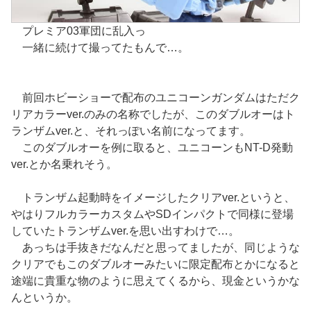
プレミア03軍団に乱入っ
一緒に続けて撮ってたもんで…。
前回ホビーショーで配布のユニコーンガンダムはただク
リアカラーver.のみの名称でしたが、このダブルオーはト
ランザムver.と、それっぽい名前になってます。
このダブルオーを例に取ると、ユニコーンもNT-D発動
ver.とか名乗れそう。
トランザム起動時をイメージしたクリアver.というと、
やはりフルカラーカスタムやSDインパクトで同様に登場
していたトランザムver.を思い出すわけで…。
あっちは手抜きだなんだと思ってましたが、同じような
クリアでもこのダブルオーみたいに限定配布とかになると
途端に貴重な物のように思えてくるから、現金というかな
んというか。