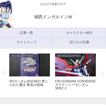
のんびり玩具ブログ
城西ドンガルドンW
記事一覧
キャラクター紹介
サイトマップ
旧ブログ記事
ガンダムカードダス
ガンダムコンバージ
ガ
5
SDガンダム外伝NEO 禁じ
FW GUNDAM CONVERGE
FW
られた魔法 黄金の祝福
デスティニーガンダム
ラ
SPECⅡ