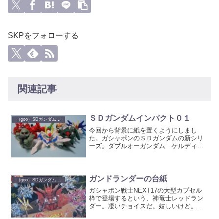
SKPをフォローする
関連記事
ＳＤガンダムインパクト０１
（goo）SDガンダム ガシャポン
今回から背景に紙を置くようにしまし
た。ガシャポンのＳＤガンダムの新シリ
ーズ。ダブルオーガンダム ケルディム
ガンダムサザビー νガンダムザクⅡ ス
トライクフリーダムガンダム真武者ガン
ダムこのシリーズ、サイズがかなり小さ
いです。さらに、ほとんど...
ガンドランダーの台紙
（goo）SDガンダム ガシャポン
ガシャポン戦士NEXT17の大型カプセル
枠で登場するという、神竜士レッドラン
ダー。凄いチョイスだ。嬉しいけど。
というわけで、上の画像はレッドランダ