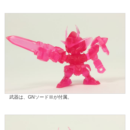
武器は、GNソードⅢが付属。