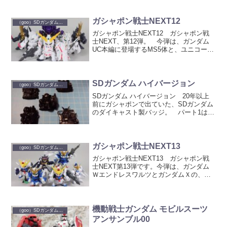
ーが主人公の「竜の守護神」編マーク1の
ベンダー用台紙です。 一時期台紙集め
がマイブームだった...
ガシャポン戦士NEXT12
（goo）SDガンダム ガシャポン
ガシャポン戦士NEXT12 ガシャポン戦
士NEXT、第12弾。 今弾は、ガンダム
UC本編に登場するMS5体と、ユニコーン
ガンダムがモチーフの騎士ユニコーンと
いう、ラインナップの全てがガンダムUC
関連の、まさにユニコーン尽くしの内容
となってい...
SDガンダム ハイバージョン
（goo）SDガンダム ガシャポン
SDガンダム ハイバージョン 20年以上
前にガシャポンで出ていた、SDガンダム
のダイキャスト製バッジ。 パート1は10
種類出ていましたが、今回はその中の5種
類。 レッドウォリア Ｚガンダ
ム 百式 ＺＺガンダム 武者ガ
ンダムmk-2...
ガシャポン戦士NEXT13
（goo）SDガンダム ガシャポン
ガシャポン戦士NEXT13 ガシャポン戦
士NEXT第13弾です。今弾は、ガンダム
ＷエンドレスワルツとガンダムＸの、平
成アナザーガンダムから2作品。それと、
超戦士ガンダム野郎よりガンキラーが参
戦というラインナップ。 全6種
類。 ウイン...
機動戦士ガンダム モビルスーツ
（goo）SDガンダム ガシャポン
アンサンブル00