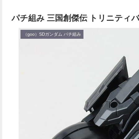
パチ組み 三国創傑伝 トリニティ
（goo）SDガンダム パチ組み