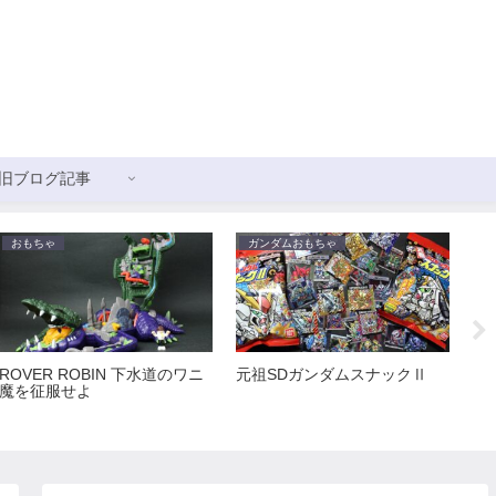
旧ブログ記事
おもちゃ
ガンダムおもちゃ
ガ
ROVER ROBIN 下水道のワニ
元祖SDガンダムスナックⅡ
新
魔を征服せよ
ス
ョ