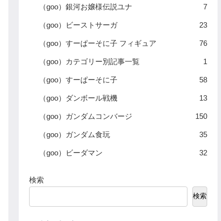
（goo）銀河お嬢様伝説ユナ
7
（goo）ビーストサーガ
23
（goo）すーぱーそに子 フィギュア
76
（goo）カテゴリー別記事一覧
1
（goo）すーぱーそに子
58
（goo）ダンボール戦機
13
（goo）ガンダムコンバージ
150
（goo）ガンダム食玩
35
（goo）ビーダマン
32
検索
検索