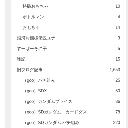
特撮おもちゃ
10
ボトルマン
4
おもちゃ
14
銀河お嬢様伝説ユナ
3
すーぱーそに子
5
雑記
15
旧ブログ記事
1,653
（goo）パチ組み
25
（goo）SDX
50
（goo）ガンダムプライズ
36
（goo）SDガンダム カードダス
78
（goo）SDガンダム パチ組み
220