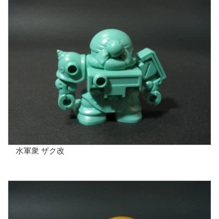
水軍衆 ザク改