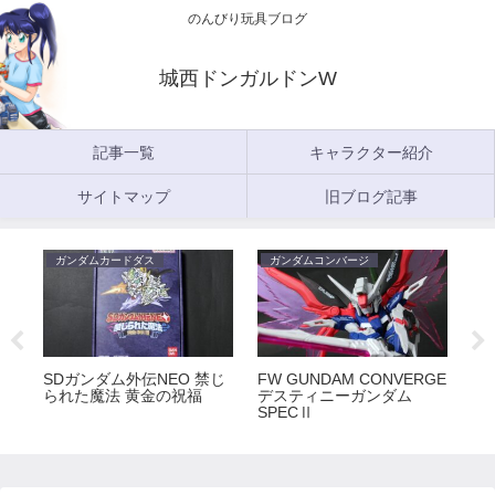
のんびり玩具ブログ
城西ドンガルドンW
記事一覧
キャラクター紹介
サイトマップ
旧ブログ記事
ガンダムカードダス
ガンダムコンバージ
ガ
5
SDガンダム外伝NEO 禁じ
FW GUNDAM CONVERGE
FW
られた魔法 黄金の祝福
デスティニーガンダム
ラ
SPECⅡ