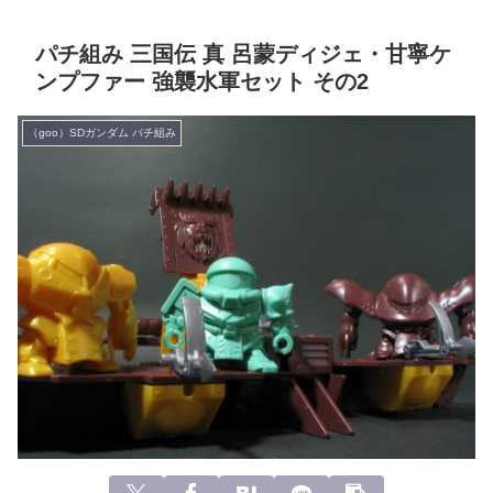
パチ組み 三国伝 真 呂蒙ディジェ・甘寧ケ
ンプファー 強襲水軍セット その2
（goo）SDガンダム パチ組み