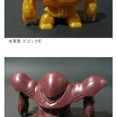
水軍衆 ズゴックE