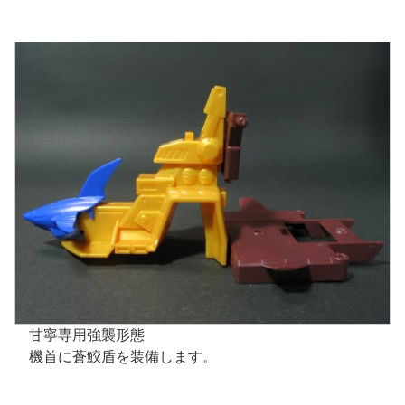
甘寧専用強襲形態
機首に蒼鮫盾を装備します。