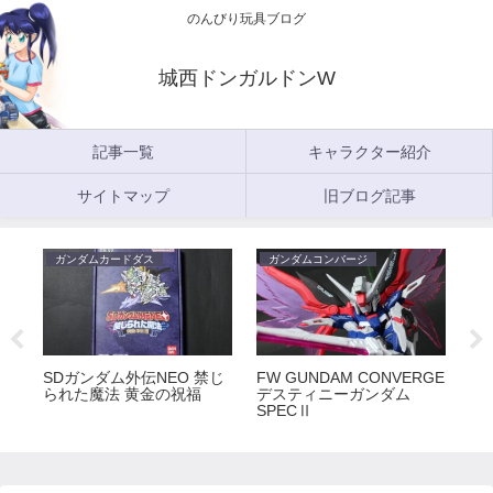
のんびり玩具ブログ
城西ドンガルドンW
記事一覧
キャラクター紹介
サイトマップ
旧ブログ記事
ガンダムカードダス
ガンダムコンバージ
ガ
5
SDガンダム外伝NEO 禁じ
FW GUNDAM CONVERGE
FW
られた魔法 黄金の祝福
デスティニーガンダム
ラ
SPECⅡ