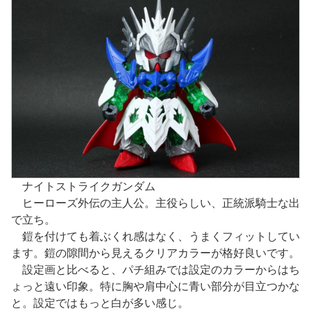
ナイトストライクガンダム
ヒーローズ外伝の主人公。主役らしい、正統派騎士な出
で立ち。
鎧を付けても着ぶくれ感はなく、うまくフィットしてい
ます。鎧の隙間から見えるクリアカラーが格好良いです。
設定画と比べると、パチ組みでは設定のカラーからはち
ょっと遠い印象。特に胸や肩中心に青い部分が目立つかな
と。設定ではもっと白が多い感じ。