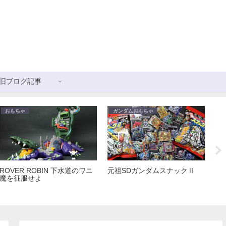
旧ブログ記事
おもちゃ
ガンダムおもちゃ
ガ
ROVER ROBIN 下水道のワニ
元祖SDガンダムスナックⅡ
新
魔を征服せよ
ス
ョ