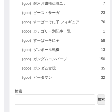
（goo）銀河お嬢様伝説ユナ
7
（goo）ビーストサーガ
23
（goo）すーぱーそに子 フィギュア
76
（goo）カテゴリー別記事一覧
1
（goo）すーぱーそに子
58
（goo）ダンボール戦機
13
（goo）ガンダムコンバージ
150
（goo）ガンダム食玩
35
（goo）ビーダマン
32
検索
検索