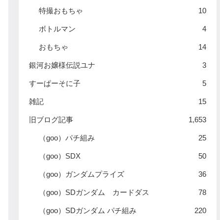
特撮おもちゃ
10
ボトルマン
4
おもちゃ
14
銀河お嬢様伝説ユナ
3
すーぱーそに子
5
雑記
15
旧ブログ記事
1,653
（goo）パチ組み
25
（goo）SDX
50
（goo）ガンダムプライズ
36
（goo）SDガンダム カードダス
78
（goo）SDガンダム パチ組み
220