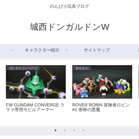
のんびり玩具ブログ
城西ドンガルドンW
キャラクター紹介
サイトマップ
ガンダムコンバージ
おもちゃ
FW GUNDAM CONVERGE ラ
ROVER ROBIN 冒険者ロビン
ラァ専用モビルアーマー
#1 密林の悪魔