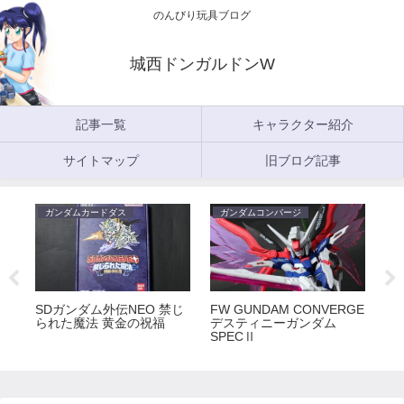
のんびり玩具ブログ
城西ドンガルドンW
記事一覧
キャラクター紹介
サイトマップ
旧ブログ記事
ガンダムカードダス
ガンダムコンバージ
ガ
5
SDガンダム外伝NEO 禁じ
FW GUNDAM CONVERGE
FW
られた魔法 黄金の祝福
デスティニーガンダム
ラ
SPECⅡ