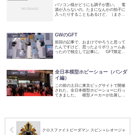
ーミュラみたい。 この独特...
パソコン様がどうにも調子が悪い。 電
源が入らないの。たまになんかの拍子に
入ったりすることもあるけど、（まさに
今がそうです）大体の場合は電源スイッ
チを押してもうんともすんとも言わな
い。 パソコンでテレビの録画もしてい
るので、日曜朝のスーパーヒ...
GWのGFT
（goo）雑記
前回の記事で、おまけでやろうと思って
たんですけど、思ったよりボリュームあ
ったので独立して記事に。 GFT限定コ
ンバージを買いに行った時にガンダムフ
ロント東京で見かけたものなどを。
久々にお台場まで行きまし
た。 1/1ガンダム、今は...
全日本模型ホビーショー（バンダ
（goo）雑記
イ編）
この前の土日に東京ビッグサイトで開催
された、全日本模型ホビーショーに行っ
てきました。 模型メーカーが出展し、
プラモデルやRC、ツールなどの新作を見
ることが出来るイベント。 今回も例の
ごとく？バンダイ編とその他の企業編に
分けての記事にします。...
クロスファイトビーダマン スピン＝レオージャ