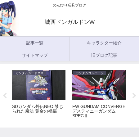
のんびり玩具ブログ
城西ドンガルドンW
記事一覧
キャラクター紹介
サイトマップ
旧ブログ記事
ガンダムカードダス
ガンダムコンバージ
ガ
5
SDガンダム外伝NEO 禁じ
FW GUNDAM CONVERGE
FW
られた魔法 黄金の祝福
デスティニーガンダム
ラ
SPECⅡ