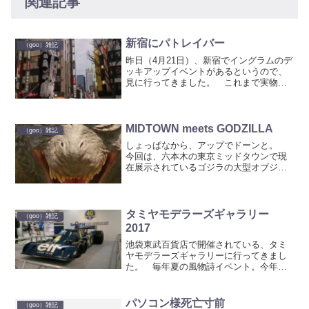
関連記事
新宿にパトレイバー
（goo）雑記
昨日（4月21日）、新宿でイングラムのデ
ッキアップイベントがあるというので、
見に行ってきました。 これまで実物大
イングラムのデッキアップした状態のは
見たことがなかったので、比較的近所の
新宿でイベントというのはまたとないチ
ャンス。 モア4番街...
MIDTOWN meets GODZILLA
（goo）雑記
しょっぱなから、アップでドーンと。
今回は、六本木の東京ミッドタウンで現
在展示されているゴジラの大型オブジ
ェ。 約6.6mあるというゴジラの上半身
像です。さすがに設定身長よりも小さ
い。でも迫力の立体物です。 デザイン
はやはり今度の新作のゴジ...
タミヤモデラーズギャラリー
（goo）雑記
2017
池袋東武百貨店で開催されている、タミ
ヤモデラーズギャラリーに行ってきまし
た。 毎年夏の風物詩イベント。今年の
実車展示は6輪タイレルです。 タミヤが
キット化して40周年記念とのこ
と。 前に4輪。サイバーフォ
パソコン様死亡寸前
（goo）雑記