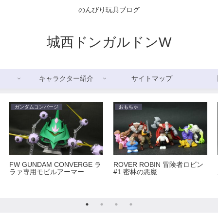
のんびり玩具ブログ
城西ドンガルドンW
キャラクター紹介
サイトマップ
ガンダムコンバージ
おもちゃ
FW GUNDAM CONVERGE ラ
ROVER ROBIN 冒険者ロビン
ラァ専用モビルアーマー
#1 密林の悪魔