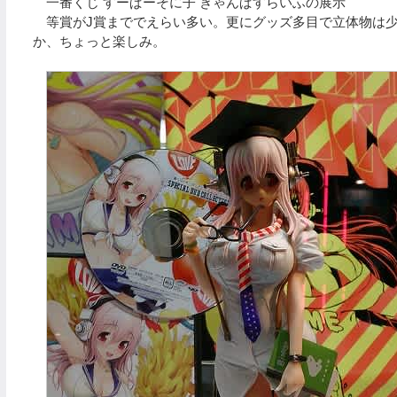
一番くじ すーぱーそに子 きゃんぱすらいふの展示
等賞がJ賞まででえらい多い。更にグッズ多目で立体物は少
か、ちょっと楽しみ。