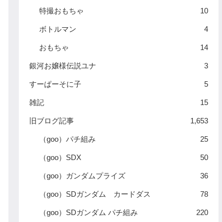
特撮おもちゃ
10
ボトルマン
4
おもちゃ
14
銀河お嬢様伝説ユナ
3
すーぱーそに子
5
雑記
15
旧ブログ記事
1,653
（goo）パチ組み
25
（goo）SDX
50
（goo）ガンダムプライズ
36
（goo）SDガンダム カードダス
78
（goo）SDガンダム パチ組み
220