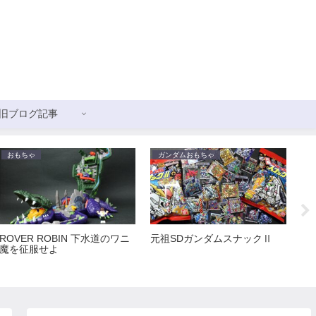
旧ブログ記事
おもちゃ
ガンダムおもちゃ
ガ
ROVER ROBIN 下水道のワニ
元祖SDガンダムスナックⅡ
新
魔を征服せよ
ス
ョ