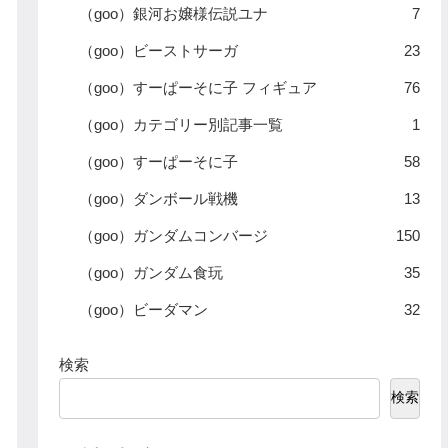
（goo）銀河お嬢様伝説ユナ
7
（goo）ビーストサーガ
23
（goo）すーぱーそに子 フィギュア
76
（goo）カテゴリー別記事一覧
1
（goo）すーぱーそに子
58
（goo）ダンボール戦機
13
（goo）ガンダムコンバージ
150
（goo）ガンダム食玩
35
（goo）ビーダマン
32
検索
検索