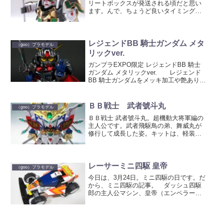
リートボックスが発送される頃だと思い
ます。んで、ちょうど良いタイミングな
ので今回はBB戦士の龍機ドラグーン。
キット名がマルスドラグーンなのに何故
普通のドラグーンかというと、単にマル
スギアがまだ出来てな...
レジェンドBB 騎士ガンダム メタ
（goo）プラモデル
リックver.
ガンプラEXPO限定 レジェンドBB 騎士
ガンダム メタリックver. レジェンド
BB 騎士ガンダムをメッキ加工や艶あり成
型色にした、メタリックバージョンで
す。 現在開催中のガンプラEXPOで販
売されています。 今回は、元々塗装の
ＢＢ戦士 武者號斗丸
（goo）プラモデル
必要な部...
ＢＢ戦士 武者號斗丸。超機動大将軍編の
主人公です。武者飛駆鳥の弟、舞威丸が
修行して成長した姿。キットは、軽装、
武者、爆熱の陣の３形態に変形が可能で
す。 軽装 正面 後 蹴りポーズをと
らせることが出来ます。 鎧装着。武者
形態。 名前からも分か...
レーサーミニ四駆 皇帝
（goo）プラモデル
今日は、3月24日。ミニ四駆の日です。だ
から、ミニ四駆の記事。 ダッシュ四駆
郎の主人公マシン、皇帝（エンペラー）
です。 数年前に発売された、ミニ四駆
メモリアルボックスのキットを使
用。 皇帝 部分塗装と