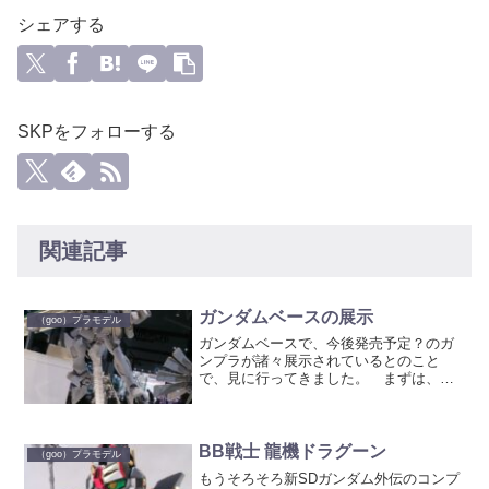
シェアする
SKPをフォローする
関連記事
ガンダムベースの展示
（goo）プラモデル
ガンダムベースで、今後発売予定？のガ
ンプラが諸々展示されているとのこと
で、見に行ってきました。 まずは、MG
のガンダムF91の2.0から
F91 調べたら、ver1.0は2006年発売と
か。12年の年月を経てver.2.0に。 1...
BB戦士 龍機ドラグーン
（goo）プラモデル
もうそろそろ新SDガンダム外伝のコンプ