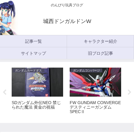
のんびり玩具ブログ
城西ドンガルドンW
記事一覧
キャラクター紹介
サイトマップ
旧ブログ記事
ガンダムカードダス
ガンダムコンバージ
ガ
5
SDガンダム外伝NEO 禁じ
FW GUNDAM CONVERGE
FW
られた魔法 黄金の祝福
デスティニーガンダム
ラ
SPECⅡ