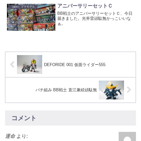
シールを貼って、トップコー...
アニバーサリーセットＣ
（goo）プラモデル
BB戦士のアニバーサリーセットＣ、今日
届きました。光斧雷頑駄無かっこいいな
ぁ。
DEFORIDE 001 仮面ライダー555
パチ組み BB戦士 直江兼続頑駄無
コメント
運命
より: