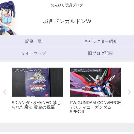
のんびり玩具ブログ
城西ドンガルドンW
記事一覧
キャラクター紹介
サイトマップ
旧ブログ記事
ガンダムカードダス
ガンダムコンバージ
ガ
5
SDガンダム外伝NEO 禁じ
FW GUNDAM CONVERGE
FW
られた魔法 黄金の祝福
デスティニーガンダム
ラ
SPECⅡ