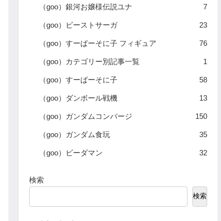
（goo）銀河お嬢様伝説ユナ
7
（goo）ビーストサーガ
23
（goo）すーぱーそに子 フィギュア
76
（goo）カテゴリー別記事一覧
1
（goo）すーぱーそに子
58
（goo）ダンボール戦機
13
（goo）ガンダムコンバージ
150
（goo）ガンダム食玩
35
（goo）ビーダマン
32
検索
検索