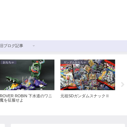
旧ブログ記事
おもちゃ
ガンダムおもちゃ
ガ
ROVER ROBIN 下水道のワニ
元祖SDガンダムスナックⅡ
新
魔を征服せよ
ス
ョ