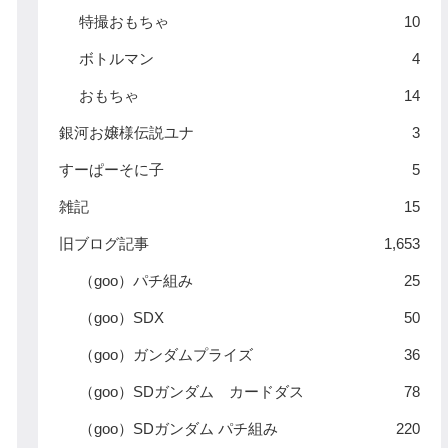
特撮おもちゃ
10
ボトルマン
4
おもちゃ
14
銀河お嬢様伝説ユナ
3
すーぱーそに子
5
雑記
15
旧ブログ記事
1,653
（goo）パチ組み
25
（goo）SDX
50
（goo）ガンダムプライズ
36
（goo）SDガンダム カードダス
78
（goo）SDガンダム パチ組み
220