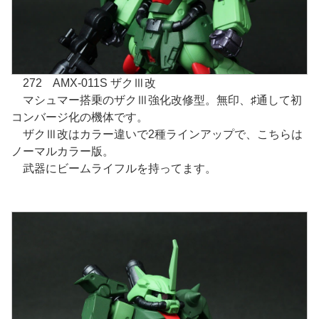
272 AMX-011S ザクⅢ改
マシュマー搭乗のザクⅢ強化改修型。無印、♯通して初
コンバージ化の機体です。
ザクⅢ改はカラー違いで2種ラインアップで、こちらは
ノーマルカラー版。
武器にビームライフルを持ってます。