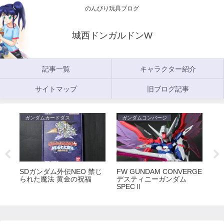
のんびり玩具ブログ
城西ドンガルドンW
記事一覧
キャラクター紹介
サイトマップ
旧ブログ記事
ガンダムカードダス
ガンダムコンバージ
ガ
5
SDガンダム外伝NEO 禁じ
FW GUNDAM CONVERGE
FW
られた魔法 黄金の祝福
デスティニーガンダム
ラ
SPECⅡ