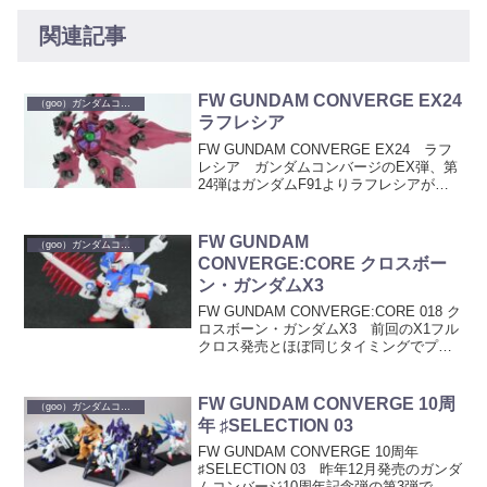
関連記事
FW GUNDAM CONVERGE EX24
（goo）ガンダムコンバージ
ラフレシア
FW GUNDAM CONVERGE EX24 ラフ
レシア ガンダムコンバージのEX弾、第
24弾はガンダムF91よりラフレシアが登
場。 発売とほぼ同時にプレミアムバン
ダイのオプションセットも発送されまし
たが、そっちはウチに来たのは不具合が
FW GUNDAM
（goo）ガンダムコンバージ
あ...
CONVERGE:CORE クロスボー
ン・ガンダムX3
FW GUNDAM CONVERGE:CORE 018 ク
ロスボーン・ガンダムX3 前回のX1フル
クロス発売とほぼ同じタイミングでプレ
ミアムバンダイから発送された、コンバ
ージクロスボーンガンダムX3です。 こ
ちらはCORE弾でのラインナップ...
FW GUNDAM CONVERGE 10周
（goo）ガンダムコンバージ
年 ♯SELECTION 03
FW GUNDAM CONVERGE 10周年
♯SELECTION 03 昨年12月発売のガンダ
ムコンバージ10周年記念弾の第3弾で