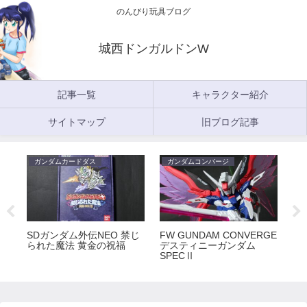
のんびり玩具ブログ
城西ドンガルドンW
記事一覧
キャラクター紹介
サイトマップ
旧ブログ記事
ガンダムカードダス
ガンダムコンバージ
ガ
5
SDガンダム外伝NEO 禁じ
FW GUNDAM CONVERGE
FW
られた魔法 黄金の祝福
デスティニーガンダム
ラ
SPECⅡ