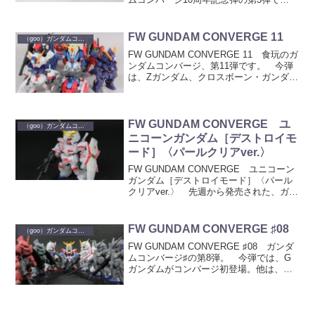
す。 今回も、投票によって選ばれた新
規立体化機体と復刻機体が登場。 更
に、水星の魔女の主役機ガンダムエア
FW GUNDAM CONVERGE 11
（goo）ガンダムコンバージ
リ...
FW GUNDAM CONVERGE 11 食玩のガ
ンダムコンバージ、第11弾です。 今弾
は、Zガンダム、クロスボーン・ガンダ
ム、初代ガンダムからそれぞれ2種ずつ
（+シークレット）の全7種類のラインナ
ップ。 箱 63 ゼータガ
ン...
FW GUNDAM CONVERGE ユ
（goo）ガンダムコンバージ
ニコーンガンダム［デストロイモ
ード］〈パールクリアver.〉
FW GUNDAM CONVERGE ユニコーン
ガンダム［デストロイモード］〈パール
クリアver.〉 先週から発売された、ガン
ダムUC第7話イベント上映の特典付き前
売り券第2弾に付属する ガンダムコンバ
ージです。 ユニコーンガンダムデスト
FW GUNDAM CONVERGE ♯08
（goo）ガンダムコンバージ
ロ...
FW GUNDAM CONVERGE ♯08 ガンダ
ムコンバージ♯の第8弾。 今弾では、G
ガンダムがコンバージ初登場。他は、初
代、UC、センチネルからのラインナップ
となっています。 全7種類。
箱 162 RX-78-2 ガ...