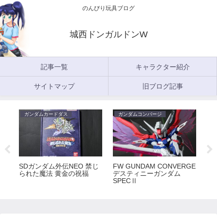
のんびり玩具ブログ
城西ドンガルドンW
記事一覧
キャラクター紹介
サイトマップ
旧ブログ記事
ガンダムカードダス
ガンダムコンバージ
ガ
5
SDガンダム外伝NEO 禁じ
FW GUNDAM CONVERGE
FW
られた魔法 黄金の祝福
デスティニーガンダム
ラ
SPECⅡ